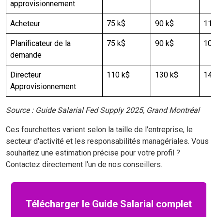
approvisionnement
Acheteur
75 k$
90 k$
110
Planificateur de la
75 k$
90 k$
100
demande
Directeur
110 k$
130 k$
140
Approvisionnement
Source : Guide Salarial Fed Supply 2025, Grand Montréal
Ces fourchettes varient selon la taille de l'entreprise, le
secteur d'activité et les responsabilités managériales. Vous
souhaitez une estimation précise pour votre profil ?
Contactez directement l'un de nos conseillers.
Télécharger le Guide Salarial complet