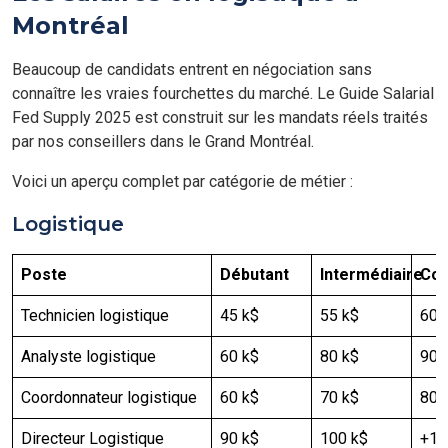
Montréal
Beaucoup de candidats entrent en négociation sans
connaître les vraies fourchettes du marché. Le Guide Salarial
Fed Supply 2025 est construit sur les mandats réels traités
par nos conseillers dans le Grand Montréal.
Voici un aperçu complet par catégorie de métier :
Logistique
Poste
Débutant
Intermédiaire
Con
Technicien logistique
45 k$
55 k$
60 
Analyste logistique
60 k$
80 k$
90-
Coordonnateur logistique
60 k$
70 k$
80 
Directeur Logistique
90 k$
100 k$
+12