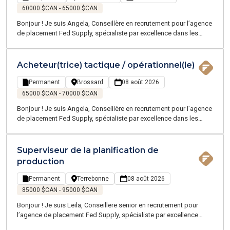
60000 $CAN - 65000 $CAN
Bonjour ! Je suis Angela, Conseillère en recrutement pour l’agence
de placement Fed Supply, spécialiste par excellence dans les
domaines de la chaîne d'approvisionnement, de la logistique, du
transport, et du service client - proposant des emplois
temporaires et permanents sur la Grande Région de Montréal.
Acheteur(trice) tactique / opérationnel(le)
Permanent
Brossard
08 août 2026
65000 $CAN - 70000 $CAN
Bonjour ! Je suis Angela, Conseillère en recrutement pour l’agence
de placement Fed Supply, spécialiste par excellence dans les
domaines de la chaîne d'approvisionnement, de la logistique, du
transport, et du service client - proposant des emplois
temporaires et permanents sur la Grande Région de Montréal.
Superviseur de la planification de
production
Permanent
Terrebonne
08 août 2026
85000 $CAN - 95000 $CAN
Bonjour ! Je suis Leila, Conseillere senior en recrutement pour
l’agence de placement Fed Supply, spécialiste par excellence
dans les domaines de la chaîne d'approvisionnement, de la