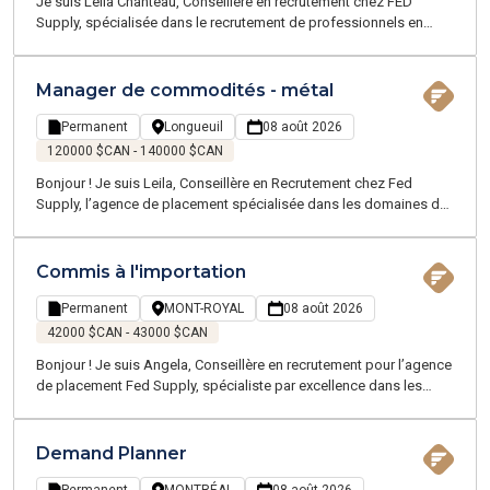
Je suis Leila Chanteau, Conseillère en recrutement chez FED
Supply, spécialisée dans le recrutement de professionnels en
logistique et chaîne d’approvisionnement. Je vous propose
aujourd’hui une belle opportunité de Superviseur en répartition au
sein d’une entreprise du secteur du transport maritime et routier,
Manager de commodités - métal
reconnue pour la solidité de ses opérations et son environnement
stimulant.
Permanent
Longueuil
08 août 2026
120000 $CAN - 140000 $CAN
Bonjour ! Je suis Leila, Conseillère en Recrutement chez Fed
Supply, l’agence de placement spécialisée dans les domaines de
la chaîne d'approvisionnement, de la logistique, du transport et du
service client. Nous vous proposons des opportunités tant
temporaires que permanentes dans la Grande Région de
Commis à l'importation
Montréal. Grâce à notre expertise pointue, notre équipe,
passionnée et familière avec votre univers, évolue dans les
Permanent
MONT-ROYAL
08 août 2026
mêmes sphères que vous, pour mieux comprendre vos besoins
42000 $CAN - 43000 $CAN
Bonjour ! Je suis Angela, Conseillère en recrutement pour l’agence
de placement Fed Supply, spécialiste par excellence dans les
domaines de la chaîne d'approvisionnement, de la logistique, du
transport, et du service client - proposant des emplois
temporaires et permanents sur la Grande Région de Montréal.
Demand Planner