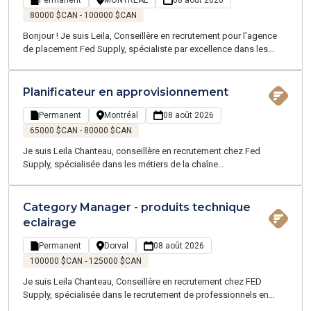
Permanent
MONTRÉAL
08 août 2026
80000 $CAN - 100000 $CAN
Bonjour ! Je suis Leila, Conseillère en recrutement pour l’agence
de placement Fed Supply, spécialiste par excellence dans les
domaines de la chaîne d'approvisionnement, de la logistique, du
transport, et du service client - proposant des emplois
temporaires et permanents sur la Grande Région de Montréal.
Planificateur en approvisionnement
Notre équipe, experte en Supply Chain et Logistique, parle votre
langage et évolue dans votre univers
Permanent
Montréal
08 août 2026
65000 $CAN - 80000 $CAN
Je suis Leila Chanteau, conseillère en recrutement chez Fed
Supply, spécialisée dans les métiers de la chaîne
d'approvisionnement. Actuellement, nous accompagnons l’un de
nos clients, une entreprise internationale en pleine croissance
offrant un environnement collaboratif, stimulant et axé sur
Category Manager - produits technique
l'amélioration continue. Située sur l’ile de Montréal
eclairage
Permanent
Dorval
08 août 2026
100000 $CAN - 125000 $CAN
Je suis Leila Chanteau, Conseillère en recrutement chez FED
Supply, spécialisée dans le recrutement de professionnels en
logistique et chaîne d’approvisionnement.