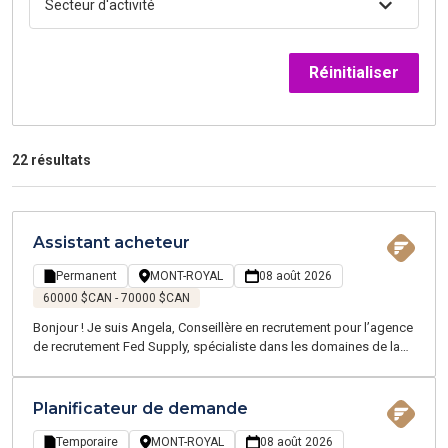
Secteur d'activité
Réinitialiser
22 résultats
Assistant acheteur
Permanent
MONT-ROYAL
08 août 2026
60000 $CAN - 70000 $CAN
Bonjour ! Je suis Angela, Conseillère en recrutement pour l’agence
de recrutement Fed Supply, spécialiste dans les domaines de la
chaîne d'approvisionnement, de la logistique, du transport, et du
service client - proposant des emplois temporaires et permanents
sur la Grande Région de Montréal.
Planificateur de demande
Temporaire
MONT-ROYAL
08 août 2026