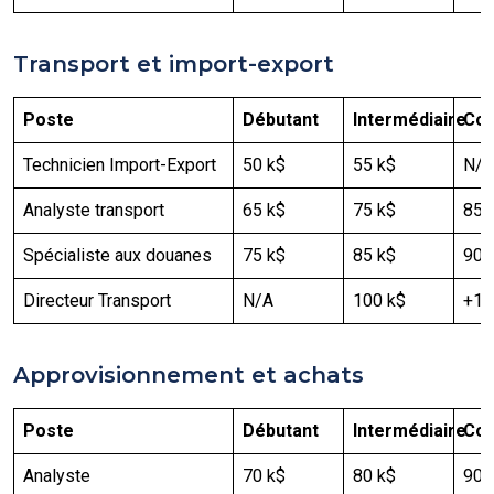
Transport et import-export
Poste
Débutant
Intermédiaire
Con
Technicien Import-Export
50 k$
55 k$
N/A
Analyste transport
65 k$
75 k$
85 
Spécialiste aux douanes
75 k$
85 k$
90 
Directeur Transport
N/A
100 k$
+12
Approvisionnement et achats
Poste
Débutant
Intermédiaire
Con
Analyste
70 k$
80 k$
90 