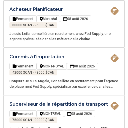
logistique, du transport, et du service client - proposant des
emplois temporaires et permanents sur la Grande Région de
Acheteur Planificateur
Montréal. Notre équipe, experte en Supply Chain et Logistique,
parle votre langage et évolue dans votre univers. Je recrute
Permanent
Montréal
08 août 2026
actuellement pour un de mes clients, une entreprise
80000 $CAN - 95000 $CAN
manufacturière proche de Terrebonne - Charlemagne
Je suis Leila, conseillère en recrutement chez Fed Supply, une
agence spécialisée dans les métiers de la chaîne
d’approvisionnement, de la logistique, du transport et du service à
la clientèle. Nous accompagnons nos candidats sur des
opportunités temporaires et permanentes dans la Grande Région
Commis à l'importation
de Montréal. Notre équipe, experte en Supply Chain et Logistique,
parle votre langage et comprend vos enjeux.
Permanent
MONT-ROYAL
08 août 2026
42000 $CAN - 43000 $CAN
Bonjour ! Je suis Angela, Conseillère en recrutement pour l’agence
de placement Fed Supply, spécialiste par excellence dans les
domaines de la chaîne d'approvisionnement, de la logistique, du
transport, et du service client - proposant des emplois
temporaires et permanents sur la Grande Région de Montréal.
Superviseur de la répartition de transport
Permanent
MONTREAL
08 août 2026
75000 $CAN - 90000 $CAN