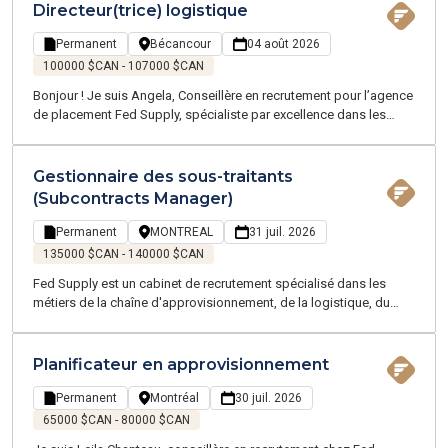
emplois temporaires et permanents sur la Grande Région de
Directeur(trice) logistique
Montréal. Notre équipe, experte en Supply Chain et Logistique,
parle votre langage et évolue dans votre univers. Je recrute
Permanent
Bécancour
04 août 2026
actuellement pour un de mes clients, une entreprise
100000 $CAN - 107000 $CAN
manufacturière proche de Terrebonne - Charlemagne
Bonjour ! Je suis Angela, Conseillère en recrutement pour l’agence
de placement Fed Supply, spécialiste par excellence dans les
domaines de la chaîne d'approvisionnement, de la logistique, du
transport, et du service client - proposant des emplois
temporaires et permanents sur la Grande Région de Montréal.
Gestionnaire des sous-traitants
(Subcontracts Manager)
Permanent
MONTREAL
31 juil. 2026
135000 $CAN - 140000 $CAN
Fed Supply est un cabinet de recrutement spécialisé dans les
métiers de la chaîne d'approvisionnement, de la logistique, du
transport, des achats et du service à la clientèle. Nous recrutons
pour le compte de l'un de nos clients, une entreprise
manufacturière reconnue mondialement pour ses projets
Planificateur en approvisionnement
technologiques à haute valeur ajoutée. Dans le cadre de sa
croissance, notre client est à la recherche d'un(e) Gestionnaire
Permanent
Montréal
30 juil. 2026
des sous-traitants afin de rejoindre une équipe qui conçoit des
65000 $CAN - 80000 $CAN
infrastructures critiques de nouvelle génération. Vous évoluerez