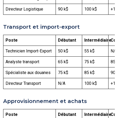
Directeur Logistique
90 k$
100 k$
+12
Transport et import-export
Poste
Débutant
Intermédiaire
Con
Technicien Import-Export
50 k$
55 k$
N/A
Analyste transport
65 k$
75 k$
85 
Spécialiste aux douanes
75 k$
85 k$
90 
Directeur Transport
N/A
100 k$
+12
Approvisionnement et achats
Poste
Débutant
Intermédiaire
Con