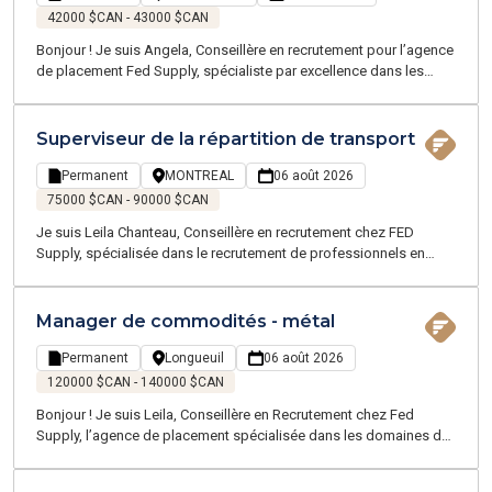
42000 $CAN - 43000 $CAN
Bonjour ! Je suis Angela, Conseillère en recrutement pour l’agence
de placement Fed Supply, spécialiste par excellence dans les
domaines de la chaîne d'approvisionnement, de la logistique, du
transport, et du service client - proposant des emplois
temporaires et permanents sur la Grande Région de Montréal.
Superviseur de la répartition de transport
Permanent
MONTREAL
06 août 2026
75000 $CAN - 90000 $CAN
Je suis Leila Chanteau, Conseillère en recrutement chez FED
Supply, spécialisée dans le recrutement de professionnels en
logistique et chaîne d’approvisionnement. Je vous propose
aujourd’hui une belle opportunité de Superviseur en répartition au
sein d’une entreprise du secteur du transport maritime et routier,
Manager de commodités - métal
reconnue pour la solidité de ses opérations et son environnement
stimulant.
Permanent
Longueuil
06 août 2026
120000 $CAN - 140000 $CAN
Bonjour ! Je suis Leila, Conseillère en Recrutement chez Fed
Supply, l’agence de placement spécialisée dans les domaines de
la chaîne d'approvisionnement, de la logistique, du transport et du
service client. Nous vous proposons des opportunités tant