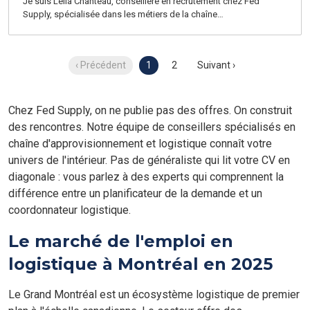
Je suis Leila Chanteau, conseillère en recrutement chez Fed
dans un environnement stimulant où l'innovation, la collaboration
Supply, spécialisée dans les métiers de la chaîne
et l'excellence technique occupent une place centrale.
d'approvisionnement. Actuellement, nous accompagnons l’un de
nos clients, une entreprise internationale en pleine croissance
offrant un environnement collaboratif, stimulant et axé sur
‹ Précédent
1
2
Suivant ›
l'amélioration continue. Située sur l’ile de Montréal
Chez Fed Supply, on ne publie pas des offres. On construit
des rencontres. Notre équipe de conseillers spécialisés en
chaîne d'approvisionnement et logistique connaît votre
univers de l'intérieur. Pas de généraliste qui lit votre CV en
diagonale : vous parlez à des experts qui comprennent la
différence entre un planificateur de la demande et un
coordonnateur logistique.
Le marché de l'emploi en
logistique à Montréal en 2025
Le Grand Montréal est un écosystème logistique de premier