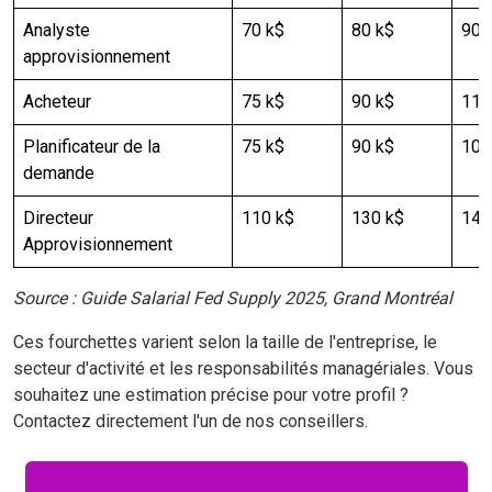
Analyste
70 k$
80 k$
90 
approvisionnement
Acheteur
75 k$
90 k$
110
Planificateur de la
75 k$
90 k$
100
demande
Directeur
110 k$
130 k$
140
Approvisionnement
Source : Guide Salarial Fed Supply 2025, Grand Montréal
Ces fourchettes varient selon la taille de l'entreprise, le
secteur d'activité et les responsabilités managériales. Vous
souhaitez une estimation précise pour votre profil ?
Contactez directement l'un de nos conseillers.