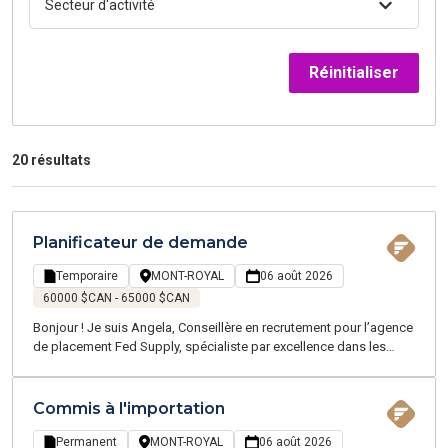
Secteur d'activité
Réinitialiser
20 résultats
Planificateur de demande
Temporaire
MONT-ROYAL
06 août 2026
60000 $CAN - 65000 $CAN
Bonjour ! Je suis Angela, Conseillère en recrutement pour l’agence
de placement Fed Supply, spécialiste par excellence dans les
domaines de la chaîne d'approvisionnement, de la logistique, du
transport, et du service client - proposant des emplois
temporaires et permanents sur la Grande Région de Montréal.
Commis à l'importation
Permanent
MONT-ROYAL
06 août 2026