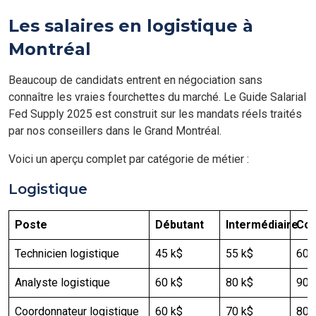
Les salaires en logistique à
Montréal
Beaucoup de candidats entrent en négociation sans
connaître les vraies fourchettes du marché. Le Guide Salarial
Fed Supply 2025 est construit sur les mandats réels traités
par nos conseillers dans le Grand Montréal.
Voici un aperçu complet par catégorie de métier :
Logistique
Poste
Débutant
Intermédiaire
Con
Technicien logistique
45 k$
55 k$
60 
Analyste logistique
60 k$
80 k$
90-
Coordonnateur logistique
60 k$
70 k$
80 