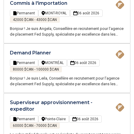
temporaires que permanentes dans la Grande Région de
Commis à l'importation
Montréal. Grâce à notre expertise pointue, notre équipe,
passionnée et familière avec votre univers, évolue dans les
Permanent
MONT-ROYAL
06 août 2026
mêmes sphères que vous, pour mieux comprendre vos besoins
42000 $CAN - 43000 $CAN
Bonjour ! Je suis Angela, Conseillère en recrutement pour l’agence
de placement Fed Supply, spécialiste par excellence dans les
domaines de la chaîne d'approvisionnement, de la logistique, du
transport, et du service client - proposant des emplois
temporaires et permanents sur la Grande Région de Montréal.
Demand Planner
Permanent
MONTRÉAL
06 août 2026
80000 $CAN - 100000 $CAN
Bonjour ! Je suis Leila, Conseillère en recrutement pour l’agence
de placement Fed Supply, spécialiste par excellence dans les
domaines de la chaîne d'approvisionnement, de la logistique, du
transport, et du service client - proposant des emplois
temporaires et permanents sur la Grande Région de Montréal.
Superviseur approvisionnement -
Notre équipe, experte en Supply Chain et Logistique, parle votre
expeditor
langage et évolue dans votre univers
Permanent
Pointe-Claire
06 août 2026
60000 $CAN - 70000 $CAN