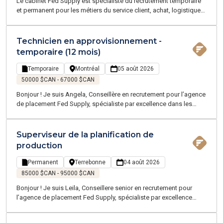
Le cabinet Fed Supply est spécialiste du recrutement temporaire
et permanent pour les métiers du service client, achat, logistique
et transport. Nos consultants sont tous des experts et parlent
votre langage. Nous nous engageons à vos côtés pour vous
accompagner tout au long de votre recherche d'emploi et à
Technicien en approvisionnement -
chaque étape de votre carrière.
temporaire (12 mois)
Temporaire
Montréal
05 août 2026
50000 $CAN - 67000 $CAN
Bonjour ! Je suis Angela, Conseillère en recrutement pour l’agence
de placement Fed Supply, spécialiste par excellence dans les
domaines de la chaîne d'approvisionnement, de la logistique, du
transport, et du service client - proposant des emplois
temporaires et permanents sur la Grande Région de Montréal.
Superviseur de la planification de
production
Permanent
Terrebonne
04 août 2026
85000 $CAN - 95000 $CAN
Bonjour ! Je suis Leila, Conseillere senior en recrutement pour
l’agence de placement Fed Supply, spécialiste par excellence
dans les domaines de la chaîne d'approvisionnement, de la
logistique, du transport, et du service client - proposant des