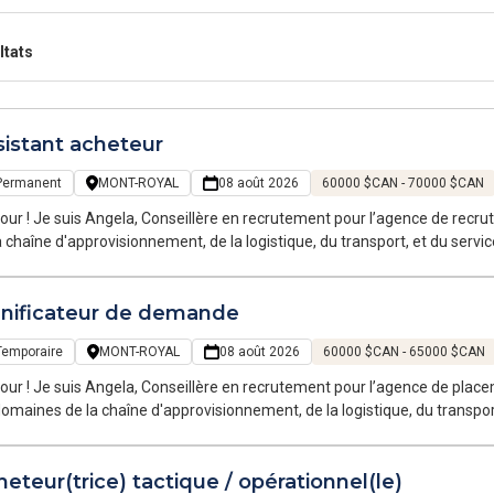
ltats
sistant acheteur
Permanent
MONT-ROYAL
08 août 2026
60000 $CAN - 70000 $CAN
our ! Je suis Angela, Conseillère en recrutement pour l’agence de recr
a chaîne d'approvisionnement, de la logistique, du transport, et du servi
anents sur la Grande Région de Montréal.
anificateur de demande
Temporaire
MONT-ROYAL
08 août 2026
60000 $CAN - 65000 $CAN
our ! Je suis Angela, Conseillère en recrutement pour l’agence de place
domaines de la chaîne d'approvisionnement, de la logistique, du transpor
oraires et permanents sur la Grande Région de Montréal.
eteur(trice) tactique / opérationnel(le)