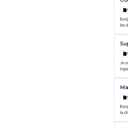
Co
Bonj
les 
temp
Sup
Je s
logi
sein
envi
Ma
Bonj
la c
temp
et f