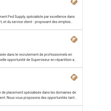
ment Fed Supply, spécialiste par excellence dans
t, et du service client - proposant des emplois
lisée dans le recrutement de professionnels en
elle opportunité de Superviseur en répartition au
our la solidité de ses opérations et son
nce de placement spécialisée dans les domaines de
client. Nous vous proposons des opportunités tant
otre expertise pointue, notre équipe, passionnée
 pour mieux comprendre vos besoins