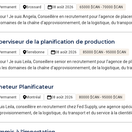
Permanent
Brossard
08 août 2026
65000 $CAN - 70000 $CAN
our ! Je suis Angela, Conseillère en recrutement pour l’agence de place
domaines de la chaîne d'approvisionnement, de la logistique, du transpor
oraires et permanents sur la Grande Région de Montréal.
erviseur de la planification de production
Permanent
Terrebonne
08 août 2026
85000 $CAN - 95000 $CAN
our ! Je suis Leila, Conseillere senior en recrutement pour l’agence de 
 les domaines de la chaîne d'approvisionnement, de la logistique, du tra
ois temporaires et permanents sur la Grande Région de Montréal. Notre
e votre langage et évolue dans votre univers. Je recrute actuellement p
heteur Planificateur
facturière proche de Terrebonne - Charlemagne
Permanent
Montréal
08 août 2026
80000 $CAN - 95000 $CAN
uis Leila, conseillère en recrutement chez Fed Supply, une agence spécia
provisionnement, de la logistique, du transport et du service à la clie
rtunités temporaires et permanentes dans la Grande Région de Montréa
stique, parle votre langage et comprend vos enjeux.