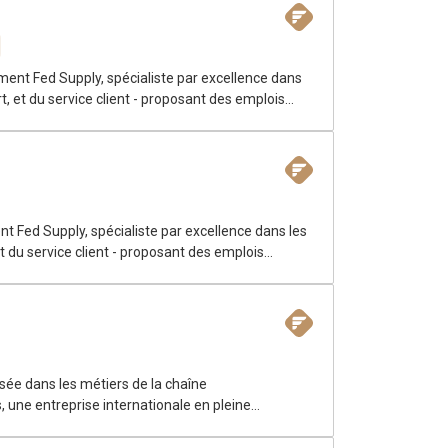
ment Fed Supply, spécialiste par excellence dans
t, et du service client - proposant des emplois
nt Fed Supply, spécialiste par excellence dans les
t du service client - proposant des emplois
experte en Supply Chain et Logistique, parle
isée dans les métiers de la chaîne
ioration continue. Située sur l’ile de Montréal