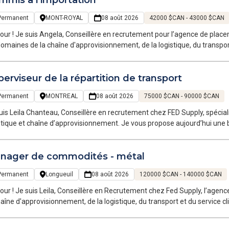
mmis à l'importation
Permanent
MONT-ROYAL
08 août 2026
42000 $CAN - 43000 $CAN
our ! Je suis Angela, Conseillère en recrutement pour l’agence de place
domaines de la chaîne d'approvisionnement, de la logistique, du transpor
oraires et permanents sur la Grande Région de Montréal.
erviseur de la répartition de transport
Permanent
MONTREAL
08 août 2026
75000 $CAN - 90000 $CAN
uis Leila Chanteau, Conseillère en recrutement chez FED Supply, spécia
stique et chaîne d’approvisionnement. Je vous propose aujourd’hui une b
 d’une entreprise du secteur du transport maritime et routier, reconnue p
ronnement stimulant.
nager de commodités - métal
Permanent
Longueuil
08 août 2026
120000 $CAN - 140000 $CAN
our ! Je suis Leila, Conseillère en Recrutement chez Fed Supply, l’age
haîne d'approvisionnement, de la logistique, du transport et du service 
oraires que permanentes dans la Grande Région de Montréal. Grâce à n
amilière avec votre univers, évolue dans les mêmes sphères que vous,