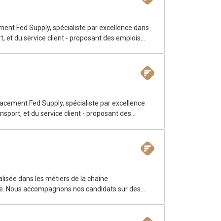
ment Fed Supply, spécialiste par excellence dans
t, et du service client - proposant des emplois
placement Fed Supply, spécialiste par excellence
nsport, et du service client - proposant des
 équipe, experte en Supply Chain et Logistique,
our un de mes clients, une entreprise
lisée dans les métiers de la chaîne
ntèle. Nous accompagnons nos candidats sur des
l. Notre équipe, experte en Supply Chain et