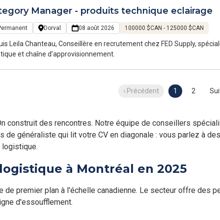
tegory Manager - produits technique eclairage
Permanent
Dorval
08 août 2026
100000 $CAN - 125000 $CAN
uis Leila Chanteau, Conseillère en recrutement chez FED Supply, spécia
stique et chaîne d’approvisionnement.
‹ Précédent
1
2
Sui
On construit des rencontres. Notre équipe de conseillers spécia
Pas de généraliste qui lit votre CV en diagonale : vous parlez à d
 logistique.
logistique à Montréal en 2025
 de premier plan à l'échelle canadienne. Le secteur offre des p
igne d'essoufflement.