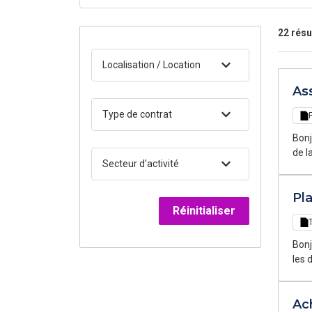
22 résu
Localisation / Location
As
Type de contrat
Bonj
de l
Secteur d'activité
perm
Pl
Réinitialiser
Bonj
les 
temp
Ach