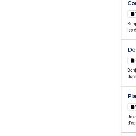
Co
Bonj
les 
temp
De
Bonj
doma
temp
votr
Pl
Je s
d'approvisionnement. A
croi