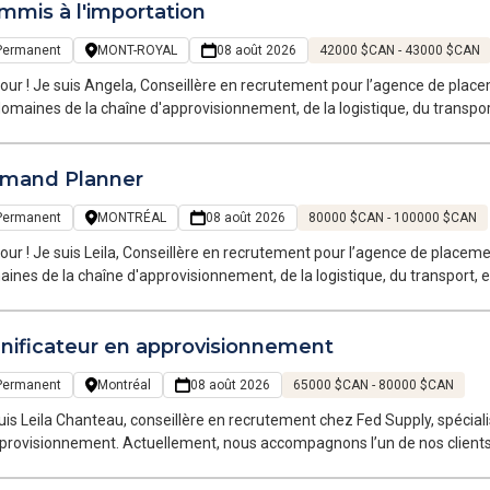
mmis à l'importation
Permanent
MONT-ROYAL
08 août 2026
42000 $CAN - 43000 $CAN
our ! Je suis Angela, Conseillère en recrutement pour l’agence de place
domaines de la chaîne d'approvisionnement, de la logistique, du transpor
oraires et permanents sur la Grande Région de Montréal.
mand Planner
Permanent
MONTRÉAL
08 août 2026
80000 $CAN - 100000 $CAN
our ! Je suis Leila, Conseillère en recrutement pour l’agence de placeme
ines de la chaîne d'approvisionnement, de la logistique, du transport, e
oraires et permanents sur la Grande Région de Montréal. Notre équipe, 
e langage et évolue dans votre univers
anificateur en approvisionnement
Permanent
Montréal
08 août 2026
65000 $CAN - 80000 $CAN
uis Leila Chanteau, conseillère en recrutement chez Fed Supply, spécial
ctuellement, nous accompagnons l’un de nos clients, une entreprise internationale en pleine
ssance offrant un environnement collaboratif, stimulant et axé sur l'amél