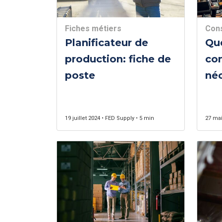
Fiches métiers
Cons
Planificateur de
Que
production: fiche de
co
poste
néc
ser
cli
19 juillet 2024 • FED Supply • 5 min
27 mai