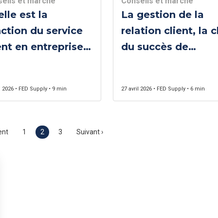
eils et marché
Conseils et marché
lle est la
La gestion de la
ction du service
relation client, la c
ent en entreprise
du succès de
 comment
beaucoup
méliorer?
d’entreprises
 2026 • FED Supply • 9 min
27 avril 2026 • FED Supply • 6 min
ent
1
2
3
Suivant ›