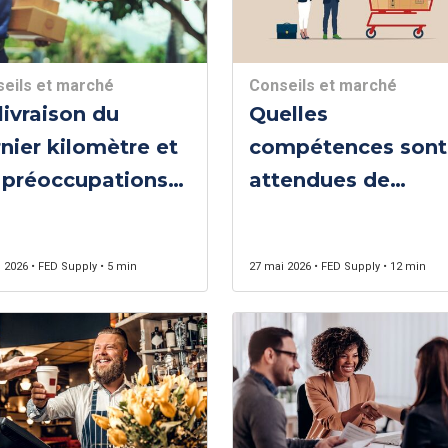
eils et marché
Conseils et marché
livraison du
Quelles
nier kilomètre et
compétences sont
 préoccupations
attendues de
iées
l’acheteur?
 2026 • FED Supply • 5 min
27 mai 2026 • FED Supply • 12 min