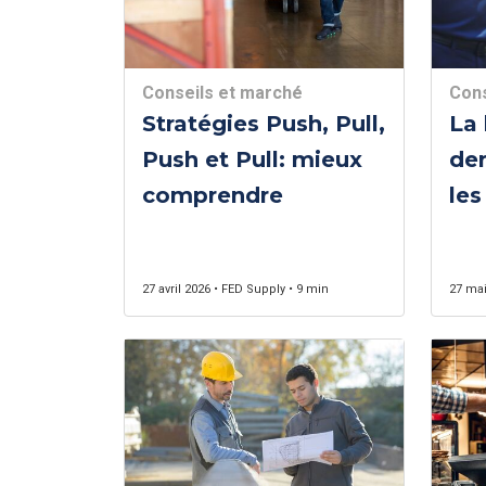
Conseils et marché
Cons
Stratégies Push, Pull,
La 
Push et Pull: mieux
der
comprendre
les
rel
27 avril 2026 • FED Supply • 9 min
27 mai