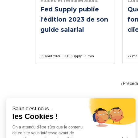
Études et rémunérations
Cons
Fed Supply publie
Que
l'édition 2023 de son
fon
guide salarial
cli
et
l’a
05 août 2024 • FED Supply • 1 min
27 mai
‹ Précéd