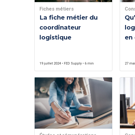
Fiches métiers
Cons
La fiche métier du
Qu’
coordinateur
log
logistique
en 
im
19 juillet 2024 • FED Supply • 6 min
27 mai