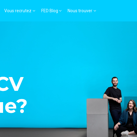
Vous recrutez
FED Blog
Nous trouver
 CV
ue?