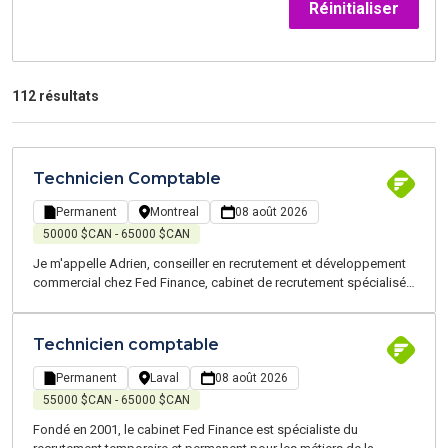
Réinitialiser
112 résultats
Technicien Comptable
Permanent
Montreal
08 août 2026
50000 $CAN - 65000 $CAN
Je m'appelle Adrien, conseiller en recrutement et développement
commercial chez Fed Finance, cabinet de recrutement spécialisé
dans le recrutement des métiers de la finance. Je travaille sur deux
types de recrutement : temporaire et permanent sur l’Ile de
Montréal. Notre équipe d’experts en finance parle votre langue et
Technicien comptable
opère dans votre monde. Nous couvrons les métiers de la
comptabilité, de la finance et de la paie. Je recherche un
Permanent
Laval
08 août 2026
Technicien Comptable pour une compagnie dans le secteur
55000 $CAN - 65000 $CAN
Immobilier. Il s'agit d'un poste permanent au Centre-Ville.
Fondé en 2001, le cabinet Fed Finance est spécialiste du