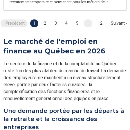
recrutement temporaire et permanent pour les métiers de la
comptabilité et de la finance. Nos consultants sont tous des
experts et parlent votre langue. Nous nous engageons à vos côtés
pour vous accompagner tout au long de votre recherche d'emploi
‹ Précédent
1
2
3
4
5
…
12
Suivant ›
et à chaque étape de votre carrière.
Le marché de l'emploi en
finance au Québec en 2026
Le secteur de la finance et de la comptabilité au Québec
reste l'un des plus stables du marché du travail. La demande
des employeurs se maintient à un niveau structurellement
élevé, portée par deux facteurs durables : la
complexification des fonctions financières et le
renouvellement générationnel des équipes en place.
Une demande portée par les départs à
la retraite et la croissance des
entreprises