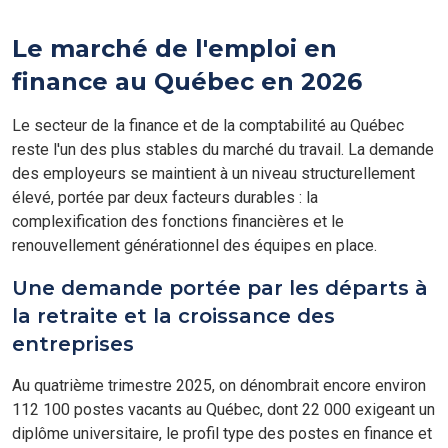
commercial chez Fed Finance, cabinet de recrutement spécialisé
dans le recrutement des métiers de la finance. Je travaille sur deux
Le marché de l'emploi en
types de recrutement : temporaire et permanent sur la Rive-Sud de
Montréal. Notre équipe d’experts en finance parle votre langue et
finance au Québec en 2026
opère dans votre monde. Nous couvrons les métiers de la
comptabilité, de la finance et de la paie. Je recherche un
technicien comptable pour mon client, une compagnie dans le
Le secteur de la finance et de la comptabilité au Québec
secteur du manufacturiere. Il s'agit d'un poste permanent à
reste l'un des plus stables du marché du travail. La demande
Boucherville, en présentiel.
des employeurs se maintient à un niveau structurellement
élevé, portée par deux facteurs durables : la
complexification des fonctions financières et le
renouvellement générationnel des équipes en place.
Une demande portée par les départs à
la retraite et la croissance des
entreprises
Au quatrième trimestre 2025, on dénombrait encore environ
112 100 postes vacants au Québec, dont 22 000 exigeant un
diplôme universitaire, le profil type des postes en finance et