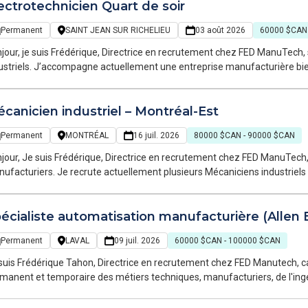
ectrotechnicien Quart de soir
ération, nous recherchons un(e) Électrotechnicien(ne) industriel(le) pas
ntenance d'équipements industriels complexes.
Permanent
SAINT JEAN SUR RICHELIEU
03 août 2026
60000 $CAN
jour, je suis Frédérique, Directrice en recrutement chez FED ManuTech, 
ustriels. J’accompagne actuellement une entreprise manufacturière bien
rutement d’un électrotechnicien afin de renforcer son équipe de maint
canicien industriel – Montréal-Est
Permanent
MONTRÉAL
16 juil. 2026
80000 $CAN - 90000 $CAN
utement chez FED ManuTech, spécialisée dans les métiers techniques et
te actuellement plusieurs Mécaniciens industriels pour une importante entreprise manufacturière
Montréal qui investit massivement dans l'automatisation de ses installa
écialiste automatisation manufacturière (Allen 
Permanent
LAVAL
09 juil. 2026
60000 $CAN - 100000 $CAN
suis Frédérique Tahon, Directrice en recrutement chez FED Manutech, c
manent et temporaire des métiers techniques, manufacturiers, de l'ingéni
rute actuellement pour l'un de mes clients, une importante entreprise 
rations et ses investissements technologiques, un(e) Spécialiste auto