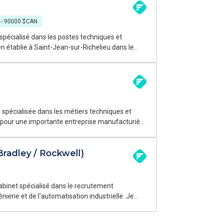
sionné(e) par l'automatisation et la
 - 90000 $CAN
spécialisé dans les postes techniques et
 établie à Saint-Jean-sur-Richelieu dans le
enance.
tions.
Bradley / Rockwell)
abinet spécialisé dans le recrutement
erie et de l'automatisation industrielle. Je
manufacturière reconnue pour la qualité de ses
matisation manufacturière qui souhaite mettre à