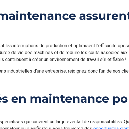
fit son expertise terrain tout en développant ses compétences au sei
maintenance assurent
te représente une occasion rare d'évoluer vers un rôle de référence tec
tinuité des opérations d'un site manufacturier majeur.
les interruptions de production et optimisent l'efficacité opérati
 durée de vie des machines et de réduire les coûts associés aux
s contribuent à créer un environnement de travail sûr et fiable !
ons industrielles d'une entreprise, rejoignez donc l'un de nos cli
és en maintenance pou
pécialisés qui couvrent un large éventail de responsabilités. Q
rdonnateur ou planificateur, vous trouverez des
opportunités d'em