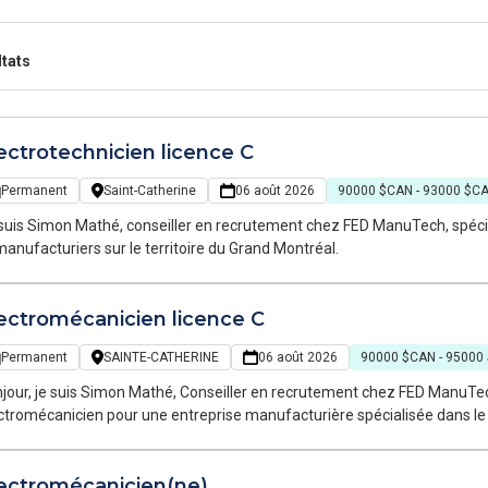
ltats
ectrotechnicien licence C
Permanent
Saint-Catherine
06 août 2026
90000 $CAN - 93000 $C
suis Simon Mathé, conseiller en recrutement chez FED ManuTech, spécia
manufacturiers sur le territoire du Grand Montréal.
ectromécanicien licence C
Permanent
SAINTE-CATHERINE
06 août 2026
90000 $CAN - 95000
our, je suis Simon Mathé, Conseiller en recrutement chez FED ManuTech. Je recrute actuellemen
ctromécanicien pour une entreprise manufacturière spécialisée dans le re
ières. L'entreprise évolue dans un secteur essentiel à l'économie circula
bilité de ses équipements et une forte culture en santé-sécurité. Si vo
ectromécanicien(ne)
 problèmes techniques variés et avoir un réel impact sur la performance