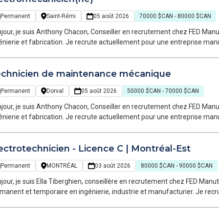
éresser.
Permanent
Saint-Rémi
05 août 2026
70000 $CAN - 80000 $CAN
jour, je suis Anthony Chacon, Conseiller en recrutement chez FED ManuT
brication. Je recrute actuellement pour une entreprise manufacturière spécialisée dans les solutions
hniques et les systèmes automatisés. Nous recherchons un(e) Électrom
utomatisation, l’instrumentation et les systèmes de contrôle afin de co
chnicien de maintenance mécanique
au soutien technique de la clientèle.
Permanent
Dorval
05 août 2026
50000 $CAN - 70000 $CAN
jour, je suis Anthony Chacon, Conseiller en recrutement chez FED ManuT
brication. Je recrute actuellement pour une entreprise manufacturière du secteur pharmaceutique à la
erche d'un Technicien de maintenance mécanique pour rejoindre son équipe de mainte
ortunité pour un candidat souhaitant développer son expertise sur de
ectrotechnicien - Licence C | Montréal-Est
environnement stable et reconnu pour la qualité de ses opérations.
Permanent
MONTRÉAL
03 août 2026
80000 $CAN - 90000 $CAN
jour, je suis Ella Tiberghien, conseillère en recrutement chez FED Manu
ent et temporaire en ingénierie, industrie et manufacturier. Je recrute actuellement pour l'un de nos clients, un
eur majeur du secteur de la distribution et de la logistique, qui investit
tement automatisé à Montréal-Est. Dans le cadre de la mise en opératio