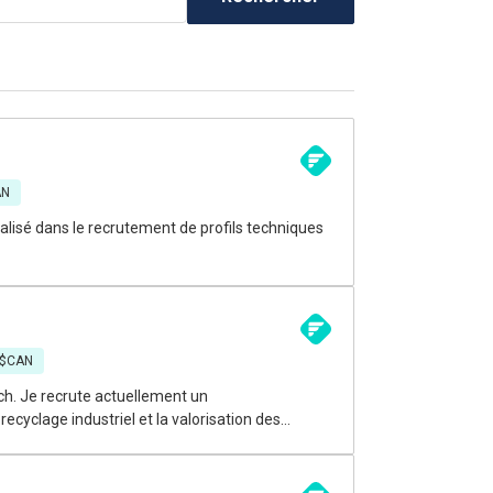
AN
lisé dans le recrutement de profils techniques
 $CAN
t un
cyclage industriel et la valorisation des
ire et mise sur des installations modernes, la
us aimez travailler de façon autonome, résoudre
 d'une usine, cette opportunité pourrait vous