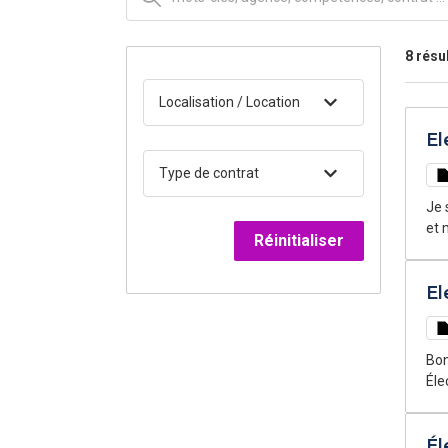
8 résu
Localisation / Location
El
Type de contrat
Je 
et 
Réinitialiser
El
Bonj
Éle
mat
fia
Él
des