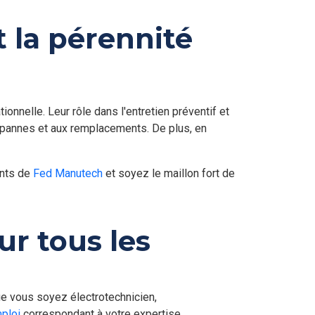
n d'un environnement hautement automatisé. Ce
 la pérennité
hnique et de participer directement à la
onnelle. Leur rôle dans l'entretien préventif et
 pannes et aux remplacements. De plus, en
ents de
Fed Manutech
et soyez le maillon fort de
r tous les
ue vous soyez électrotechnicien,
ploi
correspondant à votre expertise