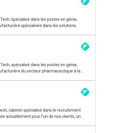
ech, spécialisé dans les postes en génie,
écanicien(ne) passionné(e) par
ntribuer au développement de projets innovants
ech, spécialisé dans les postes en génie,
nance. Il s'agit d'une belle
s équipements de production automatisés dans
tech, cabinet spécialisé dans le recrutement
 dans un nouveau centre de distribution
n progressive de cette installation de nouvelle