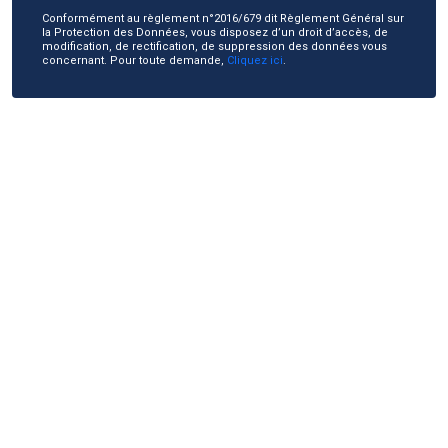
Conformément au règlement n°2016/679 dit Règlement Général sur
la Protection des Données, vous disposez d’un droit d’accès, de
modification, de rectification, de suppression des données vous
concernant. Pour toute demande,
Cliquez ici
.