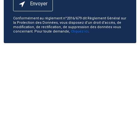
Envoyer
Conformément au règlement n°2016/679 dit Règlement Général sur
la Protection des Données, vous disposez d’un droit d’accès, de
modification, de rectification, de suppression des données vous
concernant. Pour toute demande,
Cliquez ici
.